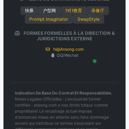
快豚
户型网
1对1教育
录像厅
Prompt Imaginator
SwapStyle
FORMES FORMELLES À LA DIRECTION &
JURIDICTIONS EXTERNE
hi@Ansong.com
QQ/Wechat
Hosted Protected Environment
Indication De Base Du Contrat Et Responsabilités.
Notes Legales Officielles : L’exclusivité formel
certifiée : ansong.com a nos droits totaux comme
propriétaire! Le recadrage actuel impose
d'annonces mises-en attente sans faire dommage
envers qui s’attribue ce termes s’exposant sur