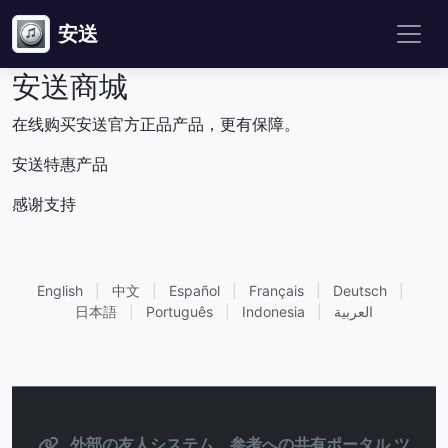
安送
安送商城
在线购买安送官方正品产品，更有保障。
安送特惠产品
感谢支持
English
|
中文
|
Español
|
Français
|
Deutsch
|
日本語
|
Português
|
Indonesia
|
العربية
外部の友人システム、参考への共有ポータル ツ