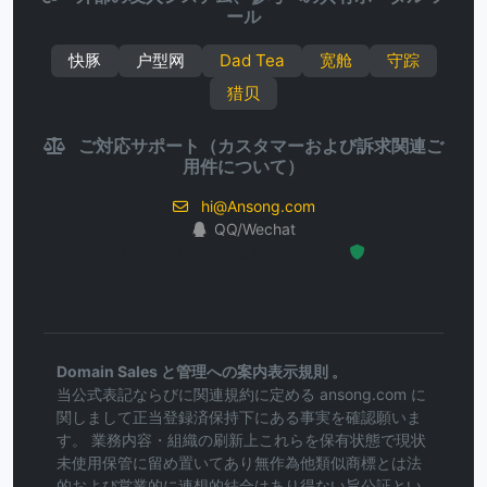
ール
快豚
户型网
Dad Tea
宽舱
守踪
猎贝
ご対応サポート（カスタマーおよび訴求関連ご
用件について）
hi@Ansong.com
QQ/Wechat
Hosted Protected Environment
Domain Sales と管理への案内表示規則 。
当公式表記ならびに関連規約に定める ansong.com に
関しまして正当登録済保持下にある事実を確認願いま
す。 業務内容・組織の刷新上これらを保有状態で現状
未使用保管に留め置いてあり無作為他類似商標とは法
的および営業的に連想的結合はあり得ない旨公証とい